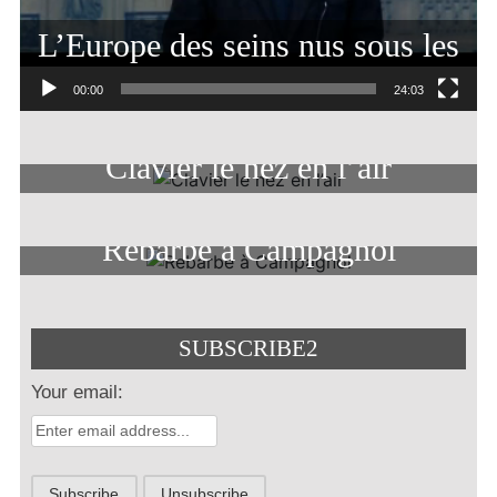
L’Europe des seins nus sous les
balcons
00:00
24:03
Clavier le nez en l’air
Rebarbe à Campagnol
SUBSCRIBE2
Your email: