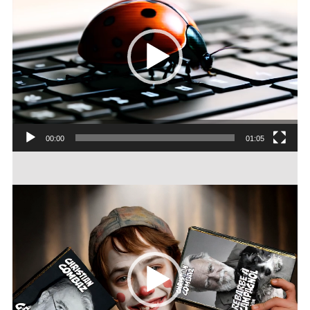
Coccineau had a dream
00:00
01:05
Lecteur
vidéo