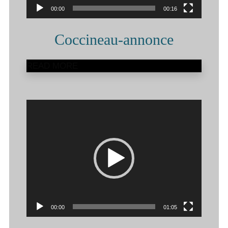
00:00
00:16
Coccineau-annonce
READ MORE
Lecteur
vidéo
00:00
01:05