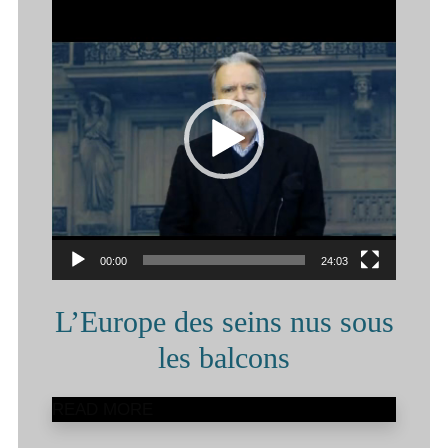
Lecteur
vidéo
00:00
24:03
L’Europe des seins nus sous
les balcons
READ MORE