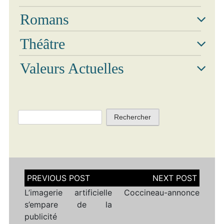
Romans
Théâtre
Valeurs Actuelles
Rechercher :
Navigation
de
l’article
L’imagerie artificielle
Coccineau-annonce
s’empare de la
publicité