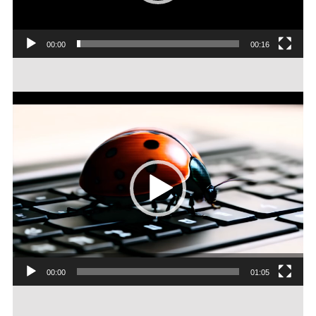
Coccineau-annonce
00:00
00:16
Lecteur
vidéo
Coccineau had a dream
00:00
01:05