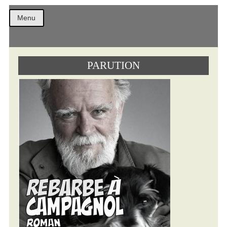
Christian
Menu
PARUTION
Combaz
Textes
Archives