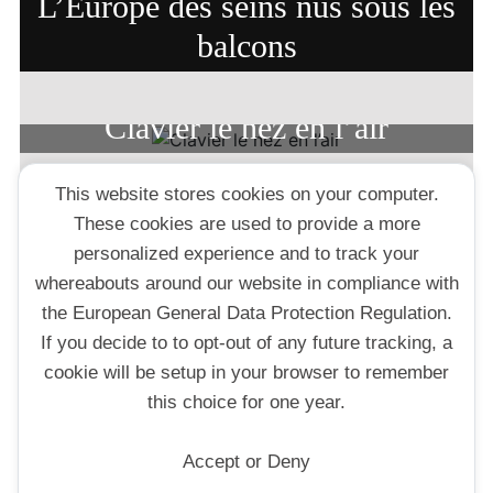
L’Europe des seins nus sous les
balcons
Clavier le nez en l’air
This website stores cookies on your computer.
Rebarbe à Campagnol
These cookies are used to provide a more
personalized experience and to track your
whereabouts around our website in compliance with
SUBSCRIBE2
the European General Data Protection Regulation.
If you decide to to opt-out of any future tracking, a
Your email:
cookie will be setup in your browser to remember
this choice for one year.
Accept or Deny