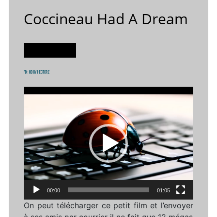
Coccineau Had A Dream
NON CLASSÉ
PD
; MD
BY
HECTORZ
Lecteur
vidéo
00:00
01:05
On peut télécharger ce petit film et l’envoyer