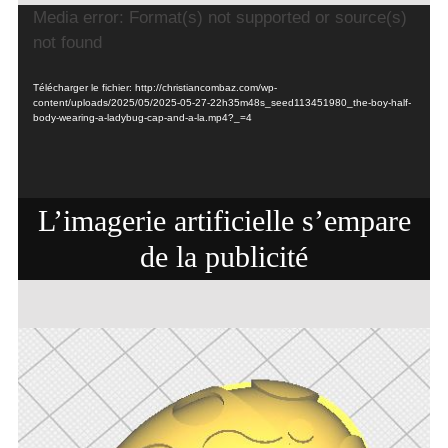
Lecteur
Media error: Format(s) not supported or source(s)
vidéo
not found
Télécharger le fichier: http://christiancombaz.com/wp-
content/uploads/2025/05/2025-05-27-22h35m48s_seed113451980_the-boy-half-
body-wearing-a-ladybug-cap-and-a-la.mp4?_=4
L’imagerie artificielle s’empare
de la publicité