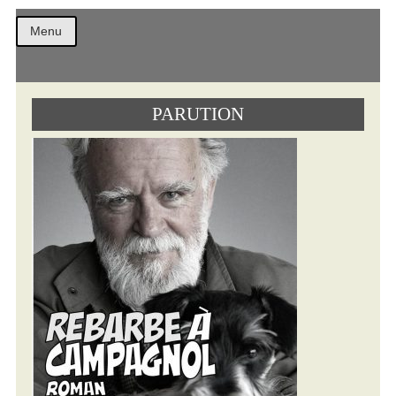
Christian
Menu
PARUTION
Combaz
Textes
Archives