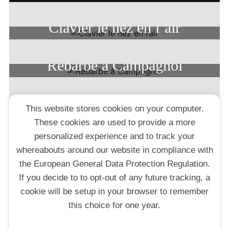
Clavier le nez en l’air
Rebarbe à Campagnol
This website stores cookies on your computer.
SUBSCRIBE2
These cookies are used to provide a more
Your email:
personalized experience and to track your
whereabouts around our website in compliance with
the European General Data Protection Regulation.
If you decide to to opt-out of any future tracking, a
cookie will be setup in your browser to remember
this choice for one year.