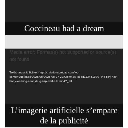
Coccineau had a dream
Lecteur
Media error: Format(s) not supported or source(s)
vidéo
not found
Télécharger le fichier: http://christiancombaz.com/wp-
content/uploads/2025/05/2025-05-27-22h35m48s_seed113451980_the-boy-half-
body-wearing-a-ladybug-cap-and-a-la.mp4?_=3
L’imagerie artificielle s’empare
de la publicité