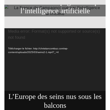
La France de Campagnol vue par
l’intelligence artificielle
Lecteur
Media error: Format(s) not supported or source(s)
vidéo
not found
Télécharger le fichier: http://christiancombaz.com/wp-
content/uploads/2025/03/seins2-1.mp4?_=4
L’Europe des seins nus sous les
balcons