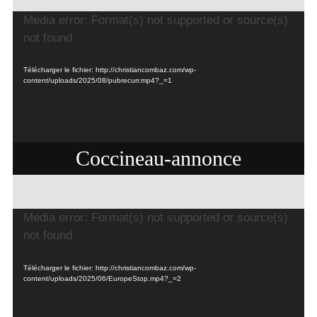
Lecteur
Media error: Format(s) not supported or source(s)
vidéo
not found
Télécharger le fichier: http://christiancombaz.com/wp-
content/uploads/2025/08/pubrecurr.mp4?_=1
Coccineau-annonce
Lecteur
Media error: Format(s) not supported or source(s)
vidéo
not found
Télécharger le fichier: http://christiancombaz.com/wp-
content/uploads/2025/06/EuropeStop.mp4?_=2