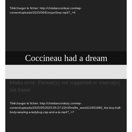
Télécharger le fichier: http://christiancombaz.com/wp-
content/uploads/2025/06/EuropeStop.mp4?_=6
Coccineau had a dream
Lecteur
Media error: Format(s) not supported or source(s)
vidéo
not found
Télécharger le fichier: http://christiancombaz.com/wp-
content/uploads/2025/05/2025-05-27-22h35m48s_seed113451980_the-boy-half-
body-wearing-a-ladybug-cap-and-a-la.mp4?_=7