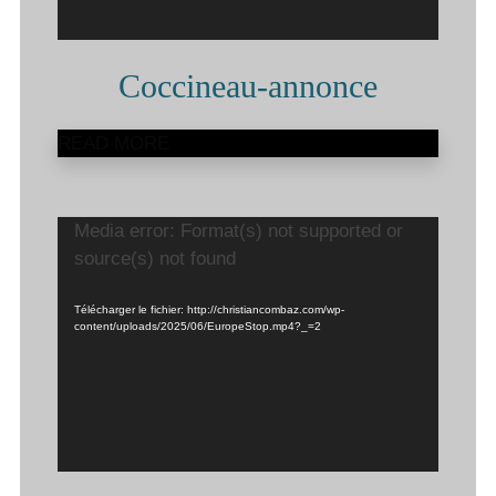
Coccineau-annonce
READ MORE
Lecteur
Media error: Format(s) not supported or
vidéo
source(s) not found
Télécharger le fichier: http://christiancombaz.com/wp-
content/uploads/2025/06/EuropeStop.mp4?_=2