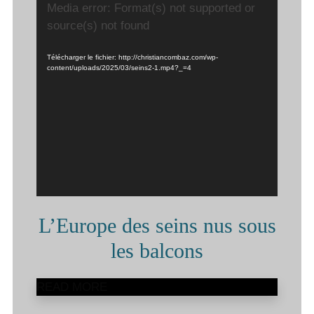
Lecteur
Media error: Format(s) not supported or
vidéo
source(s) not found
Télécharger le fichier: http://christiancombaz.com/wp-
content/uploads/2025/03/seins2-1.mp4?_=4
L’Europe des seins nus sous
les balcons
READ MORE