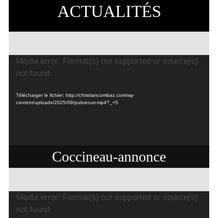
ACTUALITÉS
Lecteur
Media error: Format(s) not supported or source(s)
vidéo
not found
Télécharger le fichier: http://christiancombaz.com/wp-
content/uploads/2025/08/pubrecurr.mp4?_=5
Coccineau-annonce
Lecteur
Media error: Format(s) not supported or source(s)
vidéo
not found