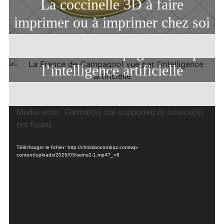
La coccinelle 3D à faire
imprimer ou à imprimer chez soi
La France de Campagnol vue par
l’intelligence artificielle
Lecteur
Media error: Format(s) not supported or source(s)
vidéo
not found
Télécharger le fichier: http://christiancombaz.com/wp-
content/uploads/2025/03/seins2-1.mp4?_=8