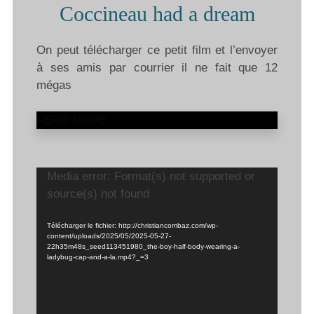
Coccineau had a dream
On peut télécharger ce petit film et l’envoyer
à ses amis par courrier il ne fait que 12
mégas
READ MORE
Lecteur
Media error: Format(s) not supported or
vidéo
source(s) not found
Télécharger le fichier: http://christiancombaz.com/wp-
content/uploads/2025/05/2025-05-27-
22h35m48s_seed113451980_the-boy-half-body-wearing-a-
ladybug-cap-and-a-la.mp4?_=3