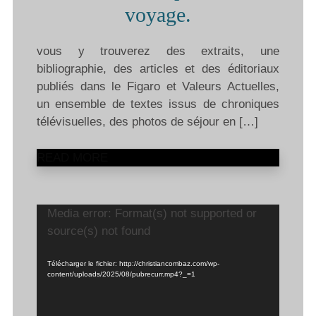
voyage.
vous y trouverez des extraits, une
bibliographie, des articles et des éditoriaux
publiés dans le Figaro et Valeurs Actuelles,
un ensemble de textes issus de chroniques
télévisuelles, des photos de séjour en […]
READ MORE
Lecteur
Media error: Format(s) not supported or
vidéo
source(s) not found
Télécharger le fichier: http://christiancombaz.com/wp-
content/uploads/2025/08/pubrecurr.mp4?_=1