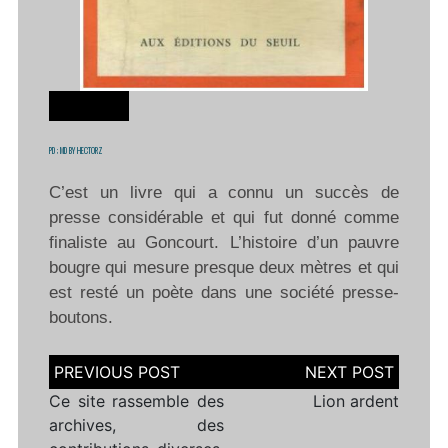
ROMANS
PD
; MD
BY
HECTORZ
C’est un livre qui a connu un succès de
presse considérable et qui fut donné comme
finaliste au Goncourt. L’histoire d’un pauvre
bougre qui mesure presque deux mètres et qui
est resté un poète dans une société presse-
boutons.
Navigation
de
l’article
Ce site rassemble des
Lion ardent
archives, des