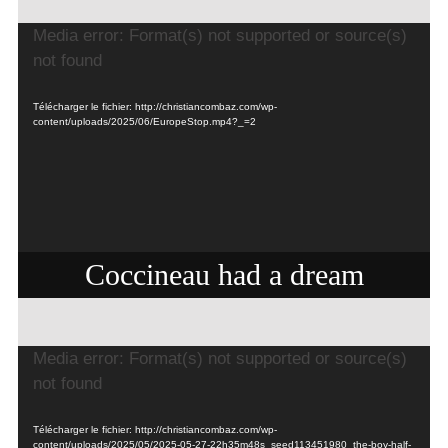
Lecteur
Media error: Format(s) not supported or source(s)
vidéo
not found
Télécharger le fichier: http://christiancombaz.com/wp-
content/uploads/2025/06/EuropeStop.mp4?_=2
Coccineau had a dream
Lecteur
Media error: Format(s) not supported or source(s)
vidéo
not found
Télécharger le fichier: http://christiancombaz.com/wp-
content/uploads/2025/05/2025-05-27-22h35m48s_seed113451980_the-boy-half-