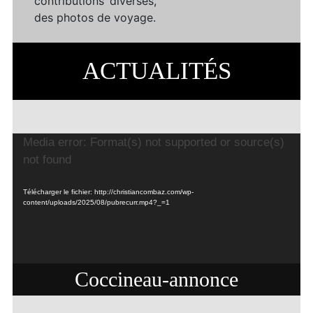
contributions diverses,
des photos de voyage.
ACTUALITÉS
Lecteur
Media error: Format(s) not supported or source(s)
vidéo
not found
Télécharger le fichier: http://christiancombaz.com/wp-
content/uploads/2025/08/pubrecurr.mp4?_=1
Coccineau-annonce