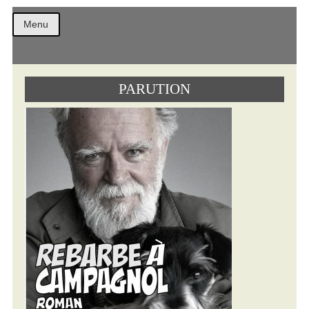
Christian
Menu
Combaz
PARUTION
Textes
Archives