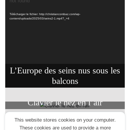
vidéo
not found
Télécharger le fichier: http://christiancombaz.com/wp-
content/uploads/2025/03/seins2-1.mp4?_=4
L’Europe des seins nus sous les
balcons
Clavier le nez en l’air
This website stores cookies on your computer.
Rebarbe à Campagnol
These cookies are used to provide a more