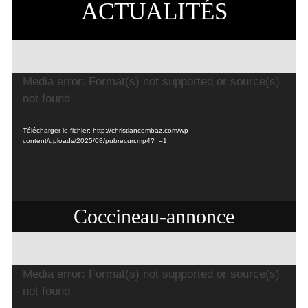
ACTUALITÉS
Lecteur
Media error: Format(s) not supported or source(s)
vidéo
not found
Télécharger le fichier: http://christiancombaz.com/wp-
content/uploads/2025/08/pubrecurr.mp4?_=1
Coccineau-annonce
Lecteur
Media error: Format(s) not supported or source(s)
vidéo
not found