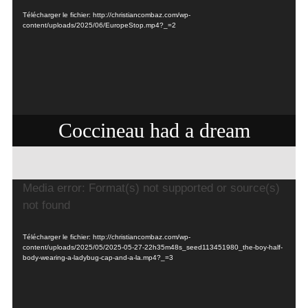
Télécharger le fichier: http://christiancombaz.com/wp-
content/uploads/2025/06/EuropeStop.mp4?_=2
Coccineau had a dream
Lecteur
Media error: Format(s) not supported or source(s)
vidéo
not found
Télécharger le fichier: http://christiancombaz.com/wp-
content/uploads/2025/05/2025-05-27-22h35m48s_seed113451980_the-boy-half-
body-wearing-a-ladybug-cap-and-a-la.mp4?_=3